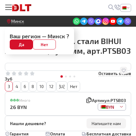
Круглосуточный! Прием заявок на сайте
Минск
Зубчатые шпатели (гребенки)
Ваш регион —
Минск
?
Гребенка из нерж. стали BIHUI
Да
Нет
280*120мм, зуб 3мм, арт.PTSB03
Оставить отзыв
Зуб
3
4
6
8
10
12
⟆U⟅
Нет
Артикул:
PTSB03
Много
26
BYN
BYN
Нашли дешевле?
Напишите нам
Гарантия
Оплата
Бесплатная доставка