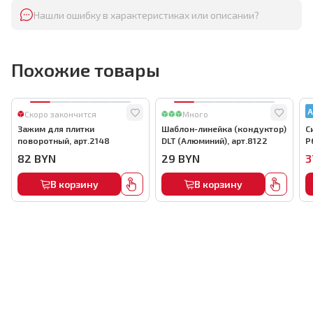
Нашли ошибку в характеристиках или описании?
Похожие товары
А
Скоро закончится
Много
Зажим для плитки
Шаблон-линейка (кондуктор)
С
поворотный, арт.2148
DLT (Алюминий), арт.8122
P
82
BYN
29
BYN
3
В корзину
В корзину