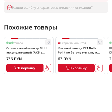
Нашли ошибку в характеристиках или описании?
Похожие товары
Много
Скоро закончится
Строительный миксер BIHUI
Кованый гвоздь DLT Bullet
Ш
аккумуляторный (АКБ в
Point по бетону металлу и
D
комплекте), арт.MMFB12-2-B
кирпичу,22мм, (1000шт) ,
736
BYN
63
BYN
2
арт.0116
В корзину
В корзину