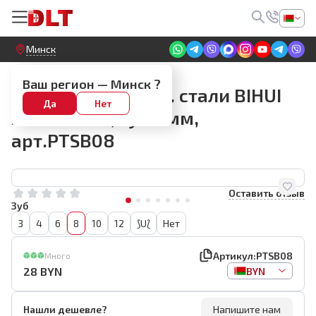
Круглосуточный! Прием заявок на сайте
Минск
Зубчатые шпатели (гребенки)
Ваш регион —
Минск
?
Гребенка из нерж. стали BIHUI
Да
Нет
280*120мм, зуб 8мм,
арт.PTSB08
Оставить отзыв
Зуб
3
4
6
8
10
12
⟆U⟅
Нет
Артикул:
PTSB08
Много
28
BYN
BYN
Нашли дешевле?
Напишите нам