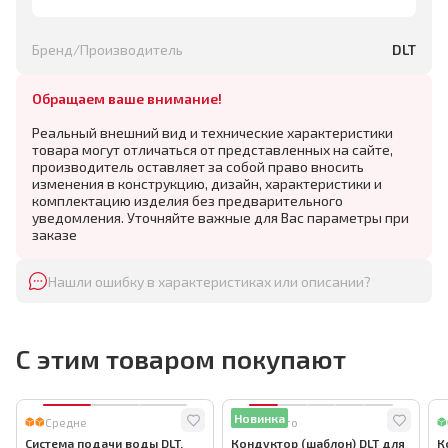
Бренд/Производитель
DLT
Обращаем ваше внимание!
Реальный внешний вид и технические характеристики
товара могут отличаться от представленных на сайте,
производитель оставляет за собой право вносить
изменения в конструкцию, дизайн, характеристики и
комплектацию изделия без предварительного
уведомления. Уточняйте важные для Вас параметры при
заказе
Нашли ошибку в характеристиках или описании?
С этим товаром покупают
Новинка
Средне
Много
Система подачи воды DLT,
Кондуктор (шаблон) DLT для
К