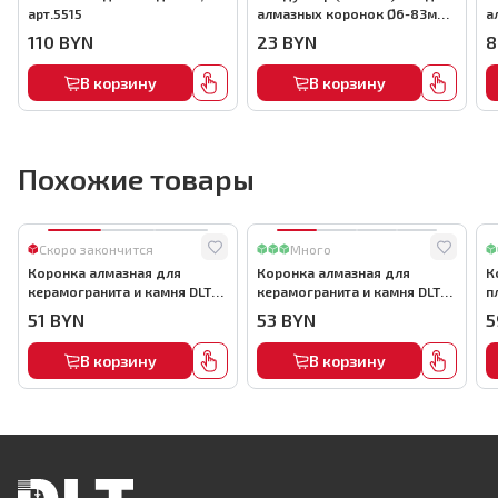
арт.5515
алмазных коронок Ø6-83мм,
а
к присоске DLT VST-40,
а
110
BYN
23
BYN
8
арт.5373
В корзину
В корзину
Похожие товары
Скоро закончится
Много
Коронка алмазная для
Коронка алмазная для
К
керамогранита и камня DLT
керамогранита и камня DLT
п
ULTRA, 32мм, арт. 4670
MAX, 32мм, арт. 3822
(
51
BYN
53
BYN
5
ф
В корзину
В корзину