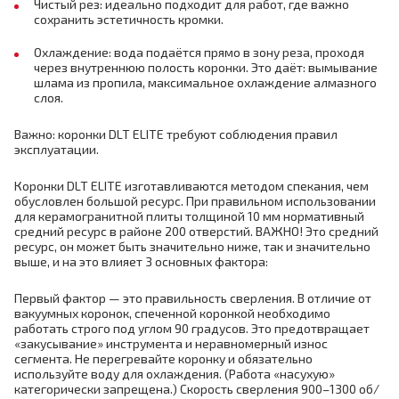
Чистый рез: идеально подходит для работ, где важно
сохранить эстетичность кромки.
Охлаждение: вода подаётся прямо в зону реза, проходя
через внутреннюю полость коронки. Это даёт: вымывание
шлама из пропила, максимальное охлаждение алмазного
слоя.
Важно: коронки DLT ELITE требуют соблюдения правил
эксплуатации.
Коронки DLT ELITE изготавливаются методом спекания, чем
обусловлен большой ресурс. При правильном использовании
для керамогранитной плиты толщиной 10 мм нормативный
средний ресурс в районе 200 отверстий. ВАЖНО! Это средний
ресурс, он может быть значительно ниже, так и значительно
выше, и на это влияет 3 основных фактора:
Первый фактор — это правильность сверления. В отличие от
вакуумных коронок, спеченной коронкой необходимо
работать строго под углом 90 градусов. Это предотвращает
«закусывание» инструмента и неравномерный износ
сегмента. Не перегревайте коронку и обязательно
используйте воду для охлаждения. (Работа «насухую»
категорически запрещена.) Скорость сверления 900–1300 об/