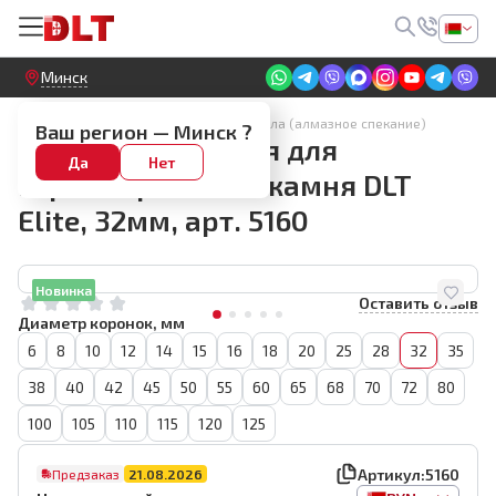
Круглосуточный! Прием заявок на сайте
Минск
Алмазные коронки для плитки и стекла (алмазное спекание)
Ваш регион —
Минск
?
Коронка алмазная для
Да
Нет
керамогранита и камня DLT
Elite, 32мм, арт. 5160
Новинка
Оставить отзыв
Диаметр коронок, мм
6
8
10
12
14
15
16
18
20
25
28
32
35
38
40
42
45
50
55
60
65
68
70
72
80
100
105
110
115
120
125
Артикул:
5160
Предзаказ
21.08.2026