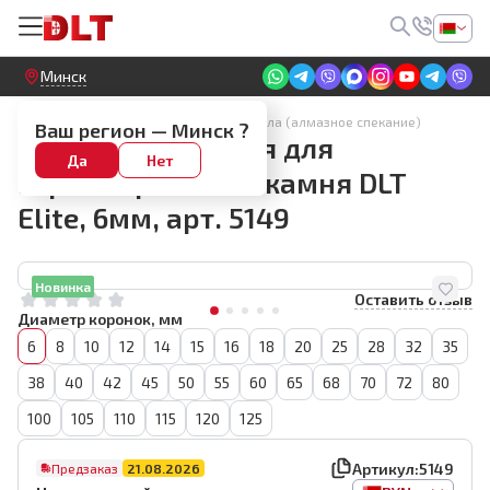
Круглосуточный! Прием заявок на сайте
Минск
Алмазные коронки для плитки и стекла (алмазное спекание)
Ваш регион —
Минск
?
Коронка алмазная для
Да
Нет
керамогранита и камня DLT
Elite, 6мм, арт. 5149
Новинка
Оставить отзыв
Диаметр коронок, мм
6
8
10
12
14
15
16
18
20
25
28
32
35
38
40
42
45
50
55
60
65
68
70
72
80
100
105
110
115
120
125
Артикул:
5149
Предзаказ
21.08.2026