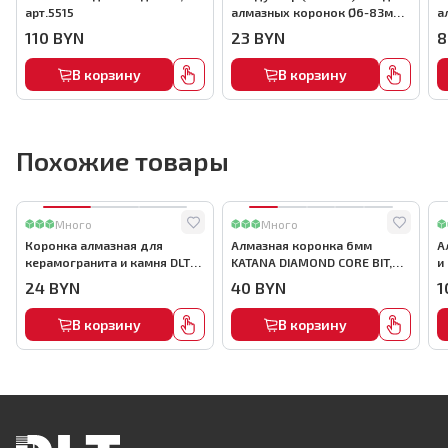
арт.5515
алмазных коронок Ø6-83мм,
а
к присоске DLT VST-40,
а
110
BYN
23
BYN
8
арт.5373
В корзину
В корзину
Похожие товары
Много
Много
Коронка алмазная для
Алмазная коронка 6мм
А
керамогранита и камня DLT
KATANA DIAMOND CORE BIT,
и
ULTRA, 6мм, арт. 4659
арт.3303
(
24
BYN
40
BYN
1
к
В корзину
В корзину