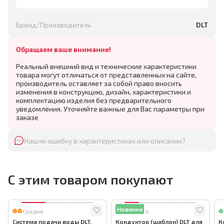
Бренд/Производитель
DLT
Обращаем ваше внимание!
Реальный внешний вид и технические характеристики
товара могут отличаться от представленных на сайте,
производитель оставляет за собой право вносить
изменения в конструкцию, дизайн, характеристики и
комплектацию изделия без предварительного
уведомления. Уточняйте важные для Вас параметры при
заказе
Нашли ошибку в характеристиках или описании?
С этим товаром покупают
Новинка
Средне
Много
Система подачи воды DLT,
Кондуктор (шаблон) DLT для
К