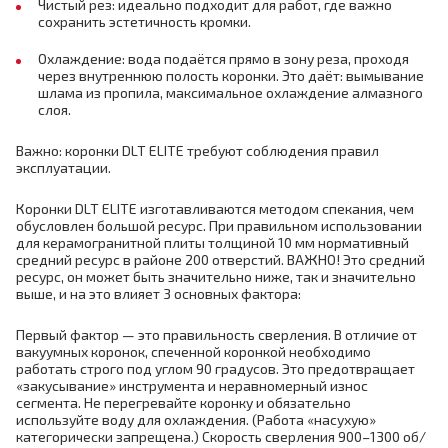
Чистый рез: идеально подходит для работ, где важно
сохранить эстетичность кромки.
Охлаждение: вода подаётся прямо в зону реза, проходя
через внутреннюю полость коронки. Это даёт: вымывание
шлама из пропила, максимальное охлаждение алмазного
слоя.
Важно: коронки DLT ELITE требуют соблюдения правил
эксплуатации.
Коронки DLT ELITE изготавливаются методом спекания, чем
обусловлен большой ресурс. При правильном использовании
для керамогранитной плиты толщиной 10 мм нормативный
средний ресурс в районе 200 отверстий. ВАЖНО! Это средний
ресурс, он может быть значительно ниже, так и значительно
выше, и на это влияет 3 основных фактора:
Первый фактор — это правильность сверления. В отличие от
вакуумных коронок, спеченной коронкой необходимо
работать строго под углом 90 градусов. Это предотвращает
«закусывание» инструмента и неравномерный износ
сегмента. Не перегревайте коронку и обязательно
используйте воду для охлаждения. (Работа «насухую»
категорически запрещена.) Скорость сверления 900–1300 об/