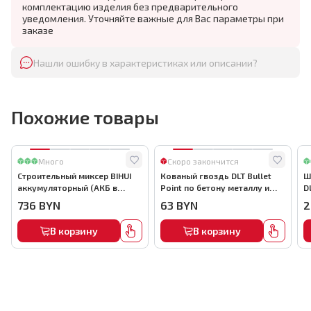
комплектацию изделия без предварительного
уведомления. Уточняйте важные для Вас параметры при
заказе
Нашли ошибку в характеристиках или описании?
Похожие товары
Много
Скоро закончится
Строительный миксер BIHUI
Кованый гвоздь DLT Bullet
Ш
аккумуляторный (АКБ в
Point по бетону металлу и
D
комплекте), арт.MMFB12-2-B
кирпичу,22мм, (1000шт) ,
736
BYN
63
BYN
2
арт.0116
В корзину
В корзину