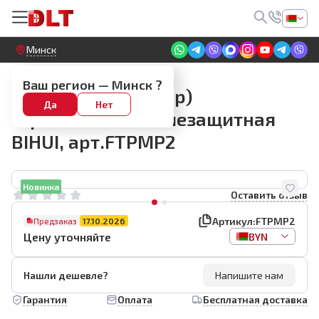
Круглосуточный! Прием заявок на сайте
Минск
Разное для укладки
Ваш регион —
Минск
?
Маска (Респиратор)
Да
Нет
строительная пылезащитная
BIHUI, арт.FTPMP2
Новинка
Оставить отзыв
Артикул:
FTPMP2
Предзаказ
17.10.2026
Цену уточняйте
BYN
Нашли дешевле?
Напишите нам
Гарантия
Оплата
Бесплатная доставка