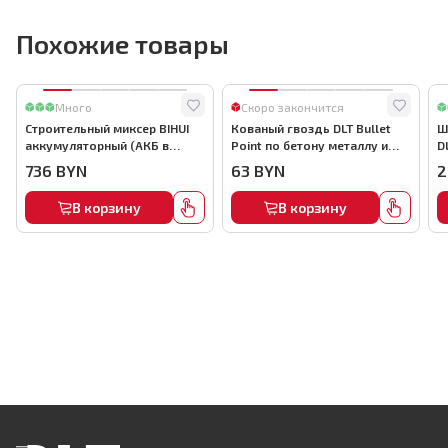
Похожие товары
Много
Скоро закончится
Строительный миксер BIHUI
Кованый гвоздь DLT Bullet
Ш
аккумуляторный (АКБ в
Point по бетону металлу и
D
комплекте), арт.MMFB12-2-B
кирпичу,22мм, (1000шт) ,
736
BYN
63
BYN
2
арт.0116
В корзину
В корзину