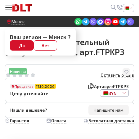
Круглосуточный! Прием заявок на сайте
Минск
Разное для укладки
Ваш регион —
Минск
?
Респиратор строительный
Да
Нет
(полумаска) BIHUI, арт.FTPKP3
Новинка
Оставить отзыв
Артикул:
FTPKP3
Предзаказ
17.10.2026
Цену уточняйте
BYN
Нашли дешевле?
Напишите нам
Гарантия
Оплата
Бесплатная доставка