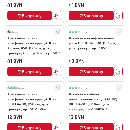
арт.5832
41
BYN
41
BYN
В корзину
В корзину
Мало
Много
Алмазный гибкий
Алмазный шлифовальный
шлифовальный круг (АГШК)
диск DLT №39, #80, Ø45мм,
Katana, #50, Ø50мм, для
для гравера, арт.5057
гравера, (набор 3шт.), арт.5831
41
BYN
43
BYN
В корзину
В корзину
Много
Много
Алмазный гибкий
Алмазный гибкий
шлифовальный круг (АГШК)
шлифовальный круг (АГШК)
BIHUI #400, Ø50мм, для
BIHUI #200, Ø50мм, для
гравера, арт.AGMPW4
гравера, арт.AGMPW3
12
BYN
12
BYN
В корзину
В корзину