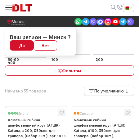
Круглосуточный! Прием заявок на сайте
Минск
Алмазная оснастка для гравера
Ваш регион —
Минск
?
АГШК
Да
Нет
30-60
100
200
400
Фильтры
Найдено
55
товаров
По умолчанию
Много
Средне
Алмазный гибкий
Алмазный гибкий
шлифовальный круг (АГШК)
шлифовальный круг (АГШК)
Katana, #200, Ø50мм, для
Katana, #100, Ø50мм, для
гравера, (набор 3шт.), арт.5833
гравера, (набор 3шт.),