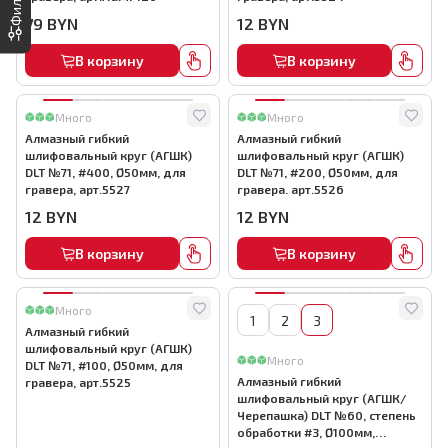
79
BYN
12
BYN
В корзину
В корзину
Много
Много
Алмазный гибкий
Алмазный гибкий
шлифовальный круг (АГШК)
шлифовальный круг (АГШК)
DLT №71, #400, Ø50мм, для
DLT №71, #200, Ø50мм, для
гравера, арт.5527
гравера. арт.5526
12
BYN
12
BYN
В корзину
В корзину
Много
1
2
3
Алмазный гибкий
шлифовальный круг (АГШК)
Много
DLT №71, #100, Ø50мм, для
Алмазный гибкий
гравера, арт.5525
шлифовальный круг (АГШК/
Черепашка) DLT №60, степень
обработки #3, Ø100мм,