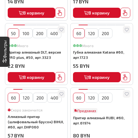
14
BYN
17
BYN
В корзину
В корзину
50
100
200
400
60
120
200
Фильтры
Много
Много
Притир алмазный DLT, версия
Губка алмазная Katana #60,
PRO plus, #50, арт.3323
арт.1723
22
BYN
55
BYN
В корзину
В корзину
60
120
200
400
60
120
200
Скоро закончится
Предзаказ
Алмазный притир
Притир алмазный RUBI, #60,
(шлифовальный брусок) BIHUI,
арт.61974
#60, арт.DHP060
57
BYN
80
BYN