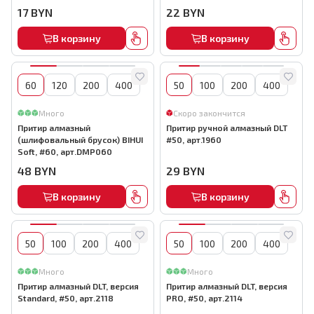
17
BYN
22
BYN
В корзину
В корзину
60
120
200
400
50
100
200
400
Много
Скоро закончится
Притир алмазный
Притир ручной алмазный DLT
(шлифовальный брусок) BIHUI
#50, арт.1960
Soft, #60, арт.DMP060
48
BYN
29
BYN
В корзину
В корзину
50
100
200
400
50
100
200
400
Много
Много
Притир алмазный DLT, версия
Притир алмазный DLT, версия
Standard, #50, арт.2118
PRO, #50, арт.2114