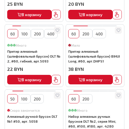
25
BYN
20
BYN
В корзину
В корзину
60
100
200
400
60
200
400
Много
Мало
Притир алмазный
Притир алмазный
(шлифовальный брусок) DLT №
(шлифовальный брусок) BIHUI
2, #60, гибкий, арт.5093
Long, #60, арт.DHPS1
22
BYN
38
BYN
В корзину
В корзину
50
100
200
60
200
Скоро закончится
Много
Алмазный ручной брусок DLT
Набор алмазных ручных
№1 #50, арт. 5058
брусков DLT №2, серия Mini,
#60, #100, #180, арт. 4280