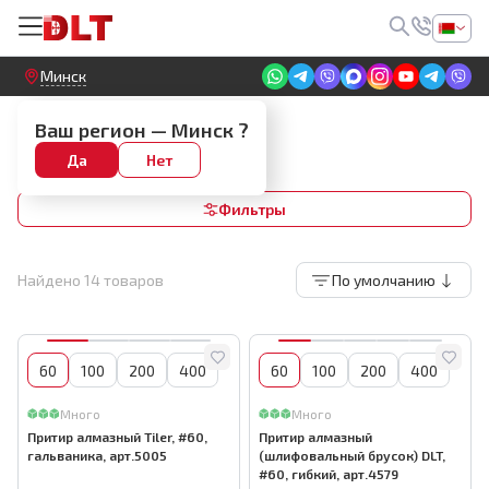
Круглосуточный! Прием заявок на сайте
Минск
Алмазные притиры
Ваш регион —
Минск
?
Р50-60
Да
Нет
Фильтры
Найдено
14
товаров
По умолчанию
60
100
200
400
60
100
200
400
Много
Много
Притир алмазный Tiler, #60,
Притир алмазный
гальваника, арт.5005
(шлифовальный брусок) DLT,
#60, гибкий, арт.4579