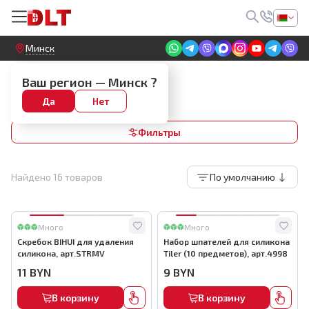
Круглосуточный! Прием заявок на сайте
Минск
Шпатели для силикона и герметика
Ваш регион —
Минск
?
Скребки
Да
Нет
Фильтры
Найдено
16
товаров
По умолчанию
Много
Много
Скребок BIHUI для удаления
Набор шпателей для силикона
силикона, арт.STRMV
Tiler (10 предметов), арт.4998
11
BYN
9
BYN
В корзину
В корзину