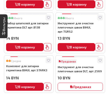
В корзину
В корзину
Много
Много
Фильтры
Набор шпателей для затирки
Инструмент для очистки
герметика DLT арт.8138
плиточных швов BIHUI,
арт.TGRS2
14
BYN
13
BYN
В корзину
В корзину
Средне
Предзаказ
Комплект для затирки
Инструмент для очистки
герметика BIHUI, арт.STARK3
плиточных швов DLT, арт.2569
14
BYN
10
BYN
В корзину
Предзаказ