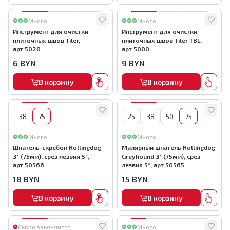
Много
Много
Инструмент для очистки
Инструмент для очистки
плиточных швов Tiler,
плиточных швов Tiler TBL,
арт.5020
арт.5000
6
BYN
9
BYN
В корзину
В корзину
38
75
25
38
50
75
Много
Много
Шпатель-скребок Rollingdog
Малярный шпатель Rollingdog
3" (75мм), срез лезвия 5°,
Greyhound 3" (75мм), срез
арт.50566
лезвия 5°, арт.50565
18
BYN
15
BYN
В корзину
В корзину
Скоро закончится
Много