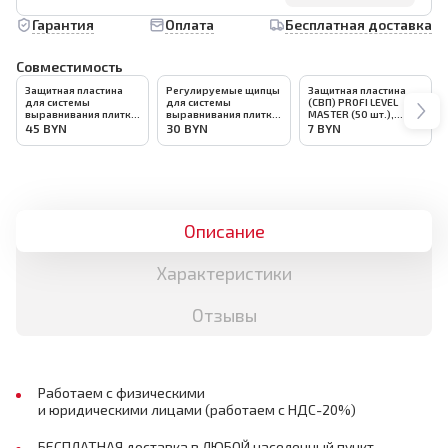
Гарантия
Оплата
Бесплатная доставка
Совместимость
Защитная пластина
Регулируемые щипцы
Защитная пластина
для системы
для системы
(СВП) PROFI LEVEL
выравнивания плитки
выравнивания плитки
MASTER (50 шт.),
(СВП) BIHUI 100шт,
(СВП) BIHUI, арт.BLSFP
арт.1140
45
BYN
30
BYN
7
BYN
арт.SLW100
Описание
Характеристики
Отзывы
Работаем с физическими
и юридическими лицами (работаем с НДС-20%)
БЕСПЛАТНАЯ доставка в ЛЮБОЙ населенный пункт