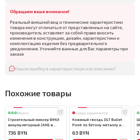
Обращаем ваше внимание!
Реальный внешний вид и технические характеристики
товара могут отличаться от представленных на сайте,
производитель оставляет за собой право вносить
изменения в конструкцию, дизайн, характеристики и
комплектацию изделия без предварительного
уведомления. Уточняйте важные для Вас параметры при
заказе
Нашли ошибку в характеристиках или описании?
Похожие товары
Много
Скоро закончится
Строительный миксер BIHUI
Кованый гвоздь DLT Bullet
Ш
аккумуляторный (АКБ в
Point по бетону металлу и
D
комплекте), арт.MMFB12-2-B
кирпичу,22мм, (1000шт) ,
736
BYN
63
BYN
2
арт.0116