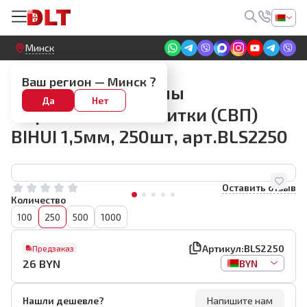
Круглосуточный! Прием заявок на сайте
Минск
СВП BIHUI
Ваш регион —
Минск
?
Зажим для системы
Да
Нет
выравнивания плитки (СВП)
BIHUI 1,5мм, 250шт, арт.BLS2250
Оставить отзыв
Количество
100
250
500
1000
Артикул:
BLS2250
Предзаказ
26
BYN
BYN
Нашли дешевле?
Напишите нам