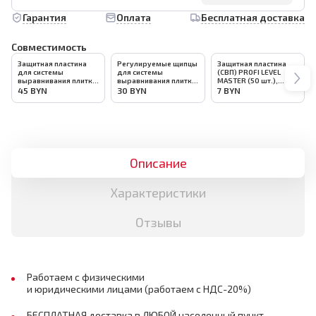
Гарантия
Оплата
Бесплатная доставка
Совместимость
Защитная пластина
Регулируемые щипцы
Защитная пластина
для системы
для системы
(СВП) PROFI LEVEL
выравнивания плитки
выравнивания плитки
MASTER (50 шт.),
(СВП) BIHUI 100шт,
(СВП) BIHUI, арт.BLSFP
арт.1140
45
BYN
30
BYN
7
BYN
арт.SLW100
Описание
Характеристики
Отзывы
Работаем с физическими
и юридическими лицами (работаем с НДС-20%)
БЕСПЛАТНАЯ доставка в ЛЮБОЙ населенный пункт