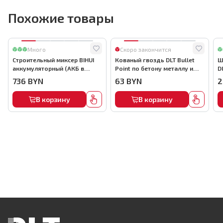
Похожие товары
Много
Скоро закончится
Строительный миксер BIHUI
Кованый гвоздь DLT Bullet
Ш
аккумуляторный (АКБ в
Point по бетону металлу и
D
комплекте), арт.MMFB12-2-B
кирпичу,22мм, (1000шт) ,
736
BYN
63
BYN
2
арт.0116
В корзину
В корзину