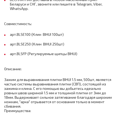
Беларуси и СНГ, звоните или пишите в Telegram, Viber,
WhatsApp.
Совместимость:
арт.BLSE100 (Клин BIHUI 100шт)
арт.BLSE250 (Клин BIHUI 250шт)
арт.BLSFP (Регулируемые щипцы BIHUI)
Описание:
Зажим для выравнивания плитки BIHUI 1.5 мм, 500шт, является
частью системы выравнивания плитки (СВП), состоящей из
зажима и клина. С его помощью вы добьетесь идеально
ровных швов шириной 1.5 мм и толщиной плитки от 3мм до
18мм. Выдерживает сильное затягивание благодаря широким
ножкам, "арка" отрывается от основания только в момент
сбивания.
Преимущества: