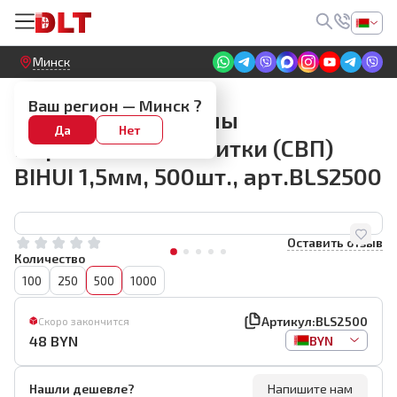
Круглосуточный! Прием заявок на сайте
Минск
СВП BIHUI
Ваш регион —
Минск
?
Зажим для системы
Да
Нет
выравнивания плитки (СВП)
BIHUI 1,5мм, 500шт., арт.BLS2500
Оставить отзыв
Количество
100
250
500
1000
Артикул:
BLS2500
Скоро закончится
48
BYN
BYN
Нашли дешевле?
Напишите нам