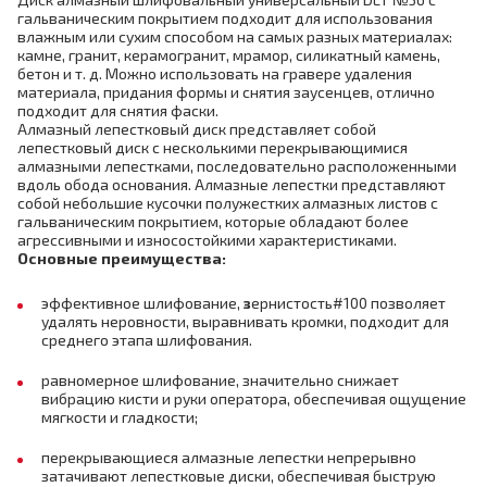
гальваническим покрытием подходит для использования
влажным или сухим способом на самых разных материалах:
камне, гранит, керамогранит, мрамор, силикатный камень,
бетон и т. д. Можно использовать на гравере удаления
материала, придания формы и снятия заусенцев, отлично
подходит для снятия фаски.
Алмазный лепестковый диск представляет собой
лепестковый диск с несколькими перекрывающимися
алмазными лепестками, последовательно расположенными
вдоль обода основания. Алмазные лепестки представляют
собой небольшие кусочки полужестких алмазных листов с
гальваническим покрытием, которые обладают более
агрессивными и износостойкими характеристиками.
Основные преимущества:
эффективное шлифование,
з
ернистость#100 позволяет
удалять неровности, выравнивать кромки, подходит для
среднего этапа шлифования.
равномерное шлифование, значительно снижает
вибрацию кисти и руки оператора, обеспечивая ощущение
мягкости и гладкости;
перекрывающиеся алмазные лепестки непрерывно
затачивают лепестковые диски, обеспечивая быструю