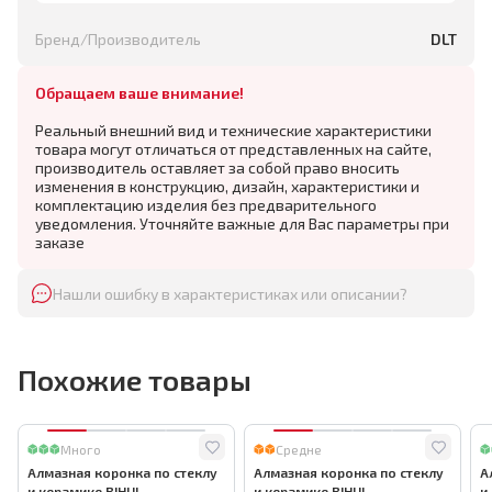
Бренд/Производитель
DLT
Обращаем ваше внимание!
Реальный внешний вид и технические характеристики
товара могут отличаться от представленных на сайте,
производитель оставляет за собой право вносить
изменения в конструкцию, дизайн, характеристики и
комплектацию изделия без предварительного
уведомления. Уточняйте важные для Вас параметры при
заказе
Нашли ошибку в характеристиках или описании?
Похожие товары
Много
Средне
Алмазная коронка по стеклу
Алмазная коронка по стеклу
А
и керамике BIHUI
и керамике BIHUI
и