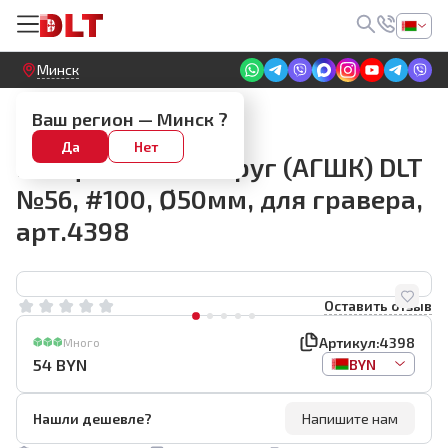
Круглосуточный! Прием заявок на сайте
Минск
Алмазные диски для гравера
Ваш регион —
Минск
?
Алмазный гибкий
Да
Нет
шлифовальный круг (АГШК) DLT
№56, #100, Ø50мм, для гравера,
арт.4398
Оставить отзыв
Артикул:
4398
Много
54
BYN
BYN
Нашли дешевле?
Напишите нам