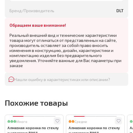
Бренд/Производитель
DLT
Обращаем ваше внимание!
Реальный внешний вид и технические характеристики
товара могут отличаться от представленных на сайте,
производитель оставляет за собой право вносить
изменения в конструкцию, дизайн, характеристики и
комплектацию изделия без предварительного
уведомления. Уточняйте важные для Вас параметры при
заказе
Нашли ошибку в характеристиках или описании?
Похожие товары
Много
Средне
Алмазная коронка по стеклу
Алмазная коронка по стеклу
А
и керамике BIHUI
и керамике BIHUI
и