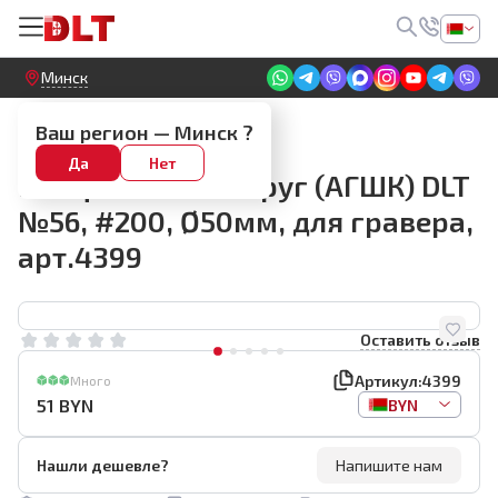
Круглосуточный! Прием заявок на сайте
Минск
Алмазные диски для гравера
Ваш регион —
Минск
?
Алмазный гибкий
Да
Нет
шлифовальный круг (АГШК) DLT
№56, #200, Ø50мм, для гравера,
арт.4399
Оставить отзыв
Артикул:
4399
Много
51
BYN
BYN
Нашли дешевле?
Напишите нам