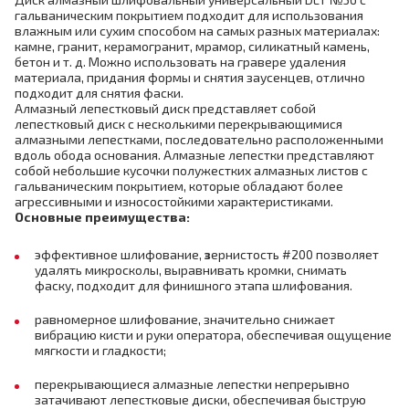
гальваническим покрытием подходит для использования
влажным или сухим способом на самых разных материалах:
камне, гранит, керамогранит, мрамор, силикатный камень,
бетон и т. д. Можно использовать на гравере удаления
материала, придания формы и снятия заусенцев, отлично
подходит для снятия фаски.
Алмазный лепестковый диск представляет собой
лепестковый диск с несколькими перекрывающимися
алмазными лепестками, последовательно расположенными
вдоль обода основания. Алмазные лепестки представляют
собой небольшие кусочки полужестких алмазных листов с
гальваническим покрытием, которые обладают более
агрессивными и износостойкими характеристиками.
Основные преимущества:
эффективное шлифование,
з
ернистость #200 позволяет
удалять микросколы, выравнивать кромки, снимать
фаску, подходит для финишного этапа шлифования.
равномерное шлифование, значительно снижает
вибрацию кисти и руки оператора, обеспечивая ощущение
мягкости и гладкости;
перекрывающиеся алмазные лепестки непрерывно
затачивают лепестковые диски, обеспечивая быструю