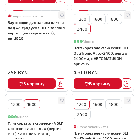
Скоро закончится
1200
1600
1800
Заусовщик для запила плитки
под 45 градусов DLT, Standard
2400
версия, (универсальный),
арт.1828
Много
Плиткорез электрический DLT
OptiTronic Auto-2400, рез до
2400мм, с АВТОМАТИКОЙ ,
арт.2915
258
BYN
4 300
BYN
В корзину
В корзину
1200
1600
1200
1600
1800
2400
Много
Плиткорез электрический DLT
Скоро закончится
OptiTronic Auto-1600 (версия
Плиткорез электрический DLT
PRO) с АВТОМАТИКОЙ ,
OptiTronic Auto-1200, рез до