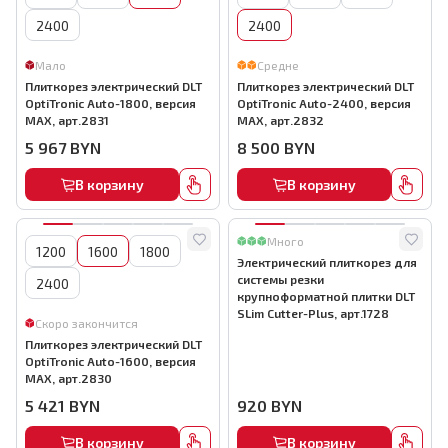
2400
2400
Мало
Средне
Плиткорез электрический DLT
Плиткорез электрический DLT
OptiTronic Auto-1800, версия
OptiTronic Auto-2400, версия
MAX, арт.2831
MAX, арт.2832
5 967
BYN
8 500
BYN
В корзину
В корзину
Много
1200
1600
1800
Электрический плиткорез для
системы резки
2400
крупноформатной плитки DLT
SLim Cutter-Plus, арт.1728
Скоро закончится
Плиткорез электрический DLT
OptiTronic Auto-1600, версия
MAX, арт.2830
5 421
BYN
920
BYN
В корзину
В корзину