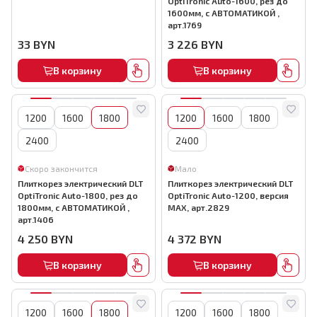
OptiTronic Auto-1600, рез до
1600мм, с АВТОМАТИКОЙ ,
арт.1769
33
BYN
3 226
BYN
В корзину
В корзину
1200
1600
1800
1200
1600
1800
2400
2400
Скоро закончится
Мало
Плиткорез электрический DLT
Плиткорез электрический DLT
OptiTronic Auto-1800, рез до
OptiTronic Auto-1200, версия
1800мм, с АВТОМАТИКОЙ ,
MAX, арт.2829
арт.1406
4 250
BYN
4 372
BYN
В корзину
В корзину
1200
1600
1800
1200
1600
1800