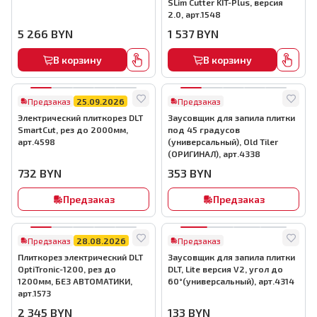
SLim Cutter KIT-Plus, версия
2.0, арт.1548
5 266
BYN
1 537
BYN
В корзину
В корзину
Предзаказ
25.09.2026
Предзаказ
Электрический плиткорез DLT
Заусовщик для запила плитки
SmartCut, рез до 2000мм,
под 45 градусов
арт.4598
(универсальный), Old Tiler
(ОРИГИНАЛ), арт.4338
732
BYN
353
BYN
Предзаказ
Предзаказ
Предзаказ
28.08.2026
Предзаказ
Плиткорез электрический DLT
Заусовщик для запила плитки
OptiTronic-1200, рез до
DLT, Lite версия V2, угол до
1200мм, БЕЗ АВТОМАТИКИ,
60°(универсальный), арт.4314
арт.1573
2 345
BYN
133
BYN