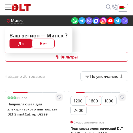
Круглосуточный! Прием заявок на сайте
Минск
Электрические плиткорезы
Ваш регион —
Минск
?
Плиткорезы DLT
Да
Нет
Фильтры
Найдено
20
товаров
По умолчанию
Много
1200
1600
1800
Направляющая для
электрического плиткореза
2400
DLT SmartCut, арт.4599
Скоро закончится
Плиткорез электрический DLT