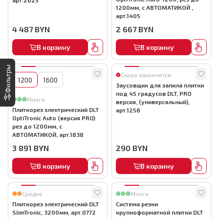
арт.2625
1200мм, с АВТОМАТИКОЙ ,
арт.1405
4 487
BYN
2 667
BYN
В корзину
В корзину
Фильтры
Скоро закончится
1200
1600
Заусовщик для запила плитки
под 45 градусов DLT, PRO
Много
версия, (универсальный),
Плиткорез электрический DLT
арт.1256
OptiTronic Auto (версия PRO)
рез до 1200мм, с
АВТОМАТИКОЙ, арт.1838
3 891
BYN
290
BYN
В корзину
В корзину
Средне
Много
Плиткорез электрический DLT
Система резки
SlimTronic, 3200мм, арт.0772
крупноформатной плитки DLT