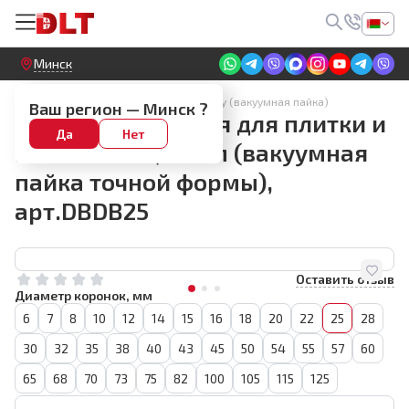
Круглосуточный! Прием заявок на сайте
Минск
Алмазные коронки по керамограниту (вакуумная пайка)
Ваш регион —
Минск
?
Коронка алмазная для плитки и
Да
Нет
камня BIHUI, 25мм (вакуумная
пайка точной формы),
арт.DBDB25
Оставить отзыв
Диаметр коронок, мм
6
7
8
10
12
14
15
16
18
20
22
25
28
30
32
35
38
40
43
45
50
54
55
57
60
65
68
70
73
75
82
100
105
115
125