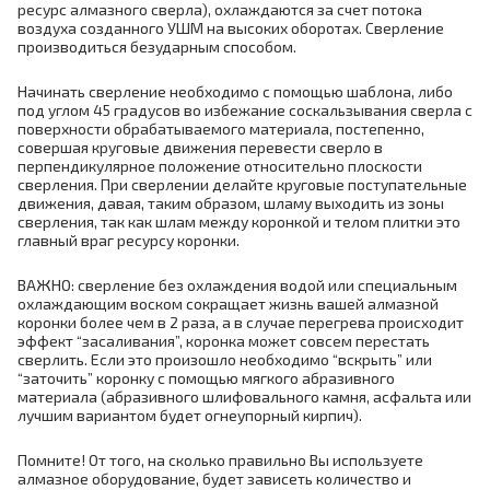
ресурс алмазного сверла), охлаждаются за счет потока
воздуха созданного УШМ на высоких оборотах. Сверление
производиться безударным способом.
Начинать сверление необходимо с помощью шаблона, либо
под углом 45 градусов во избежание соскальзывания сверла с
поверхности обрабатываемого материала, постепенно,
совершая круговые движения перевести сверло в
перпендикулярное положение относительно плоскости
сверления. При сверлении делайте круговые поступательные
движения, давая, таким образом, шламу выходить из зоны
сверления, так как шлам между коронкой и телом плитки это
главный враг ресурсу коронки.
ВАЖНО: сверление без охлаждения водой или специальным
охлаждающим воском сокращает жизнь вашей алмазной
коронки более чем в 2 раза, а в случае перегрева происходит
эффект “засаливания”, коронка может совсем перестать
сверлить. Если это произошло необходимо “вскрыть” или
“заточить” коронку с помощью мягкого абразивного
материала (абразивного шлифовального камня, асфальта или
лучшим вариантом будет огнеупорный кирпич).
Помните! От того, на сколько правильно Вы используете
алмазное оборудование, будет зависеть количество и