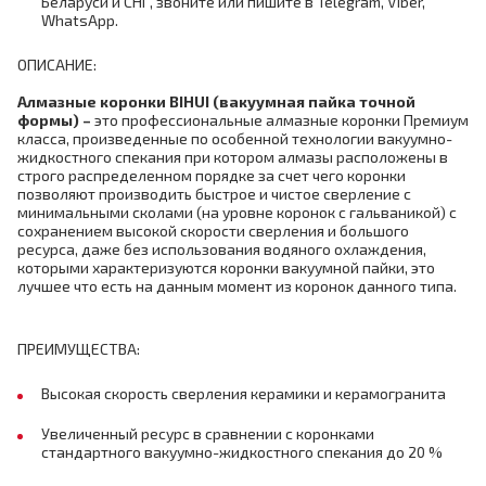
Беларуси и СНГ, звоните или пишите в Telegram, Viber,
WhatsApp.
ОПИСАНИЕ:
Алмазные коронки
BIHUI (
вакуумная пайка точной
формы)
–
это профессиональные алмазные коронки Премиум
класса, произведенные по особенной технологии вакуумно-
жидкостного спекания при котором алмазы расположены в
строго распределенном порядке за счет чего коронки
позволяют производить быстрое и чистое сверление с
минимальными сколами (на уровне коронок с гальваникой) с
сохранением высокой скорости сверления и большого
ресурса, даже без использования водяного охлаждения,
которыми характеризуются коронки вакуумной пайки, это
лучшее что есть на данным момент из коронок данного типа.
ПРЕИМУЩЕСТВА:
Высокая скорость сверления керамики и керамогранита
Увеличенный ресурс в сравнении с коронками
стандартного вакуумно-жидкостного спекания до 20 %