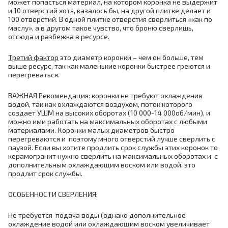
может попасться материал, на котором коронка не выдержит
и 10 отверстий хотя, казалось бы, на другой плитке делает и
100 отверстий. В одной плитке отверстия сверлиться «как по
маслу», а в другом такое чувство, что броню сверлишь,
отсюда и разбежка в ресурсе.
Третий фактор
это диаметр коронки – чем он больше, тем
выше ресурс, так как маленькие коронки быстрее греются и
перегреваться.
ВАЖНАЯ Рекомендация:
коронки не требуют охлаждения
водой, так как охлаждаются воздухом, поток которого
создает УШМ на высоких оборотах (10 000-14 000об/мин), и
можно ими работать на максимальных оборотах с любыми
материалами. Коронки малых диаметров быстро
перегреваются и поэтому много отверстий лучше сверлить с
паузой. Если вы хотите продлить срок службы этих коронок то
керамогранит нужно сверлить на максимальных оборотах и с
дополнительным охлаждающим воском или водой, это
продлит срок службы.
ОСОБЕННОСТИ СВЕРЛЕНИЯ:
Не требуется подача воды (однако дополнительное
охлаждение водой или охлаждающим воском увеличивает