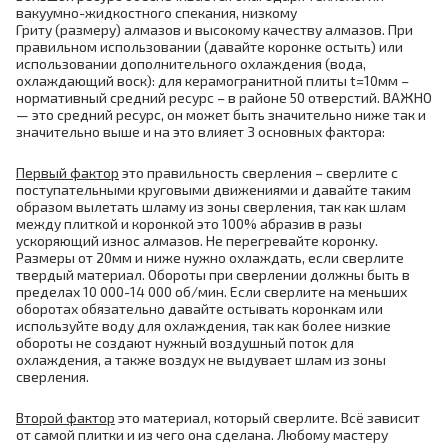
вакуумно-жидкостного спекания, низкому
Гриту (размеру) алмазов и высокому качеству алмазов. При
правильном использовании (давайте коронке остыть) или
использовании дополнительного охлаждения (вода,
охлаждающий воск): для керамогранитной плиты t=10мм –
нормативный средний ресурс – в районе 50 отверстий. ВАЖНО
— это средний ресурс, он может быть значительно ниже так и
значительно выше и на это влияет 3 основных фактора:
Первый фактор
это правильность сверления – сверлите с
поступательными круговыми движениями и давайте таким
образом вылетать шламу из зоны сверления, так как шлам
между плиткой и коронкой это 100% абразив в разы
ускоряющий износ алмазов. Не перегревайте коронку.
Размеры от 20мм и ниже нужно охлаждать, если сверлите
твердый материал. Обороты при сверлении должны быть в
пределах 10 000-14 000 об/мин. Если сверлите на меньших
оборотах обязательно давайте остывать коронкам или
используйте воду для охлаждения, так как более низкие
обороты не создают нужный воздушный поток для
охлаждения, а также воздух не выдувает шлам из зоны
сверления.
Второй фактор
это материал, который сверлите. Всё зависит
от самой плитки и из чего она сделана. Любому мастеру