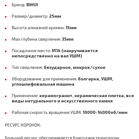
Бренд:
BIHUI
Размер/диаметр:
25мм
Высота алмазной кромки:
15мм
Max глубина сверления:
35мм
Посадочное место:
M14 (накручивается
непосредственно на вал УШМ)
Тип сверления:
безударное, мокрое/сухое
Оборудование для применения:
болгарка, УШМ,
углошлифовальная машина
Применение:
керамогранит, керамическая плитка, все
виды натурального и искусственного камня
Рабочая скорость вращения УШМ:
10000-14000об/мин
РЕСУРС КОРОНОК:
Большой ресурс обеспечивается благодаря технологии