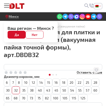
Круглосуточный! Прием заявок на сайте
Минск
Алмазные коронки по керамограниту (вакуумная пайка)
Ваш регион —
Минск
?
Коронка алмазная для плитки и
Да
Нет
камня BIHUI, 32мм (вакуумная
пайка точной формы),
арт.DBDB32
Оставить отзыв
Диаметр коронок, мм
6
7
8
10
12
14
15
16
18
20
22
25
28
30
32
35
38
40
43
45
50
54
55
57
60
65
68
70
73
75
82
100
105
115
125