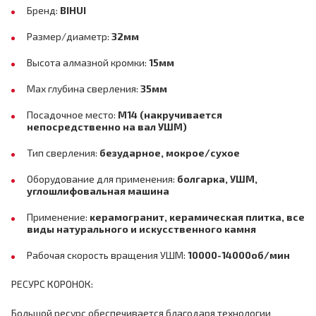
Бренд:
BIHUI
Размер/диаметр:
32мм
Высота алмазной кромки:
15мм
Max глубина сверления:
35мм
Посадочное место:
M14 (накручивается
непосредственно на вал УШМ)
Тип сверления:
безударное, мокрое/сухое
Оборудование для применения:
болгарка, УШМ,
углошлифовальная машина
Применение:
керамогранит, керамическая плитка, все
виды натурального и искусственного камня
Рабочая скорость вращения УШМ:
10000-14000об/мин
РЕСУРС КОРОНОК:
Большой ресурс обеспечивается благодаря технологии