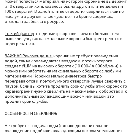
может попасться материал, на котором коронка не выдержит
и 10 отверстий хотя, казалось бы, на другой плитке делает и
100 отверстий. В одной плитке отверстия сверлиться «как по
маслу», а в другом такое чувство, что броню сверлишь,
отсюда и разбежка в ресурсе.
Третий фактор
это диаметр коронки – чем он больше, тем
выше ресурс, так как маленькие коронки быстрее греются и
перегреваться.
ВАЖНАЯ Рекомендация:
коронки не требуют охлаждения
водой, так как охлаждаются воздухом, поток которого
создает УШМ на высоких оборотах (10 000-14 000об/мин), и
можно ими работать на максимальных оборотах с любыми
материалами. Коронки малых диаметров быстро
перегреваются и поэтому много отверстий лучше сверлить с
паузой. Если вы хотите продлить срок службы этих коронок то
керамогранит нужно сверлить на максимальных оборотах и с
дополнительным охлаждающим воском или водой, это
продлит срок службы.
ОСОБЕННОСТИ СВЕРЛЕНИЯ:
Не требуется подача воды (однако дополнительное
охлаждение водой или охлаждающим воском увеличивает