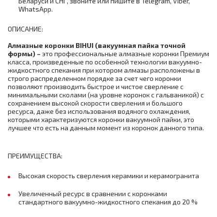
Беларуси и СНГ, звоните или пишите в Telegram, Viber,
WhatsApp.
ОПИСАНИЕ:
Алмазные коронки
BIHUI (
вакуумная пайка точной
формы)
–
это профессиональные алмазные коронки Премиум
класса, произведенные по особенной технологии вакуумно-
жидкостного спекания при котором алмазы расположены в
строго распределенном порядке за счет чего коронки
позволяют производить быстрое и чистое сверление с
минимальными сколами (на уровне коронок с гальваникой) с
сохранением высокой скорости сверления и большого
ресурса, даже без использования водяного охлаждения,
которыми характеризуются коронки вакуумной пайки, это
лучшее что есть на данным момент из коронок данного типа.
ПРЕИМУЩЕСТВА:
Высокая скорость сверления керамики и керамогранита
Увеличенный ресурс в сравнении с коронками
стандартного вакуумно-жидкостного спекания до 20 %