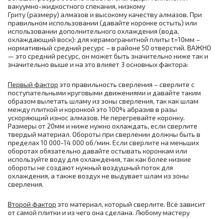
вакуумно-жидкостного спекания, низкому
Гриту (размеру) алмазов и высокому качеству алмазов. При
правильном использовании (давайте коронке остыть) или
использовании дополнительного охлаждения (вода,
охлаждающий воск): для керамогранитной плиты t=10мм –
нормативный средний ресурс – в районе 50 отверстий. ВАЖНО
— это средний ресурс, он может быть значительно ниже так и
значительно выше и на это влияет 3 основных фактора:
Первый фактор
это правильность сверления – сверлите с
поступательными круговыми движениями и давайте таким
образом вылетать шламу из зоны сверления, так как шлам
между плиткой и коронкой это 100% абразив в разы
ускоряющий износ алмазов. Не перегревайте коронку.
Размеры от 20мм и ниже нужно охлаждать, если сверлите
твердый материал. Обороты при сверлении должны быть в
пределах 10 000-14 000 об/мин. Если сверлите на меньших
оборотах обязательно давайте остывать коронкам или
используйте воду для охлаждения, так как более низкие
обороты не создают нужный воздушный поток для
охлаждения, а также воздух не выдувает шлам из зоны
сверления.
Второй фактор
это материал, который сверлите. Всё зависит
от самой плитки и из чего она сделана. Любому мастеру