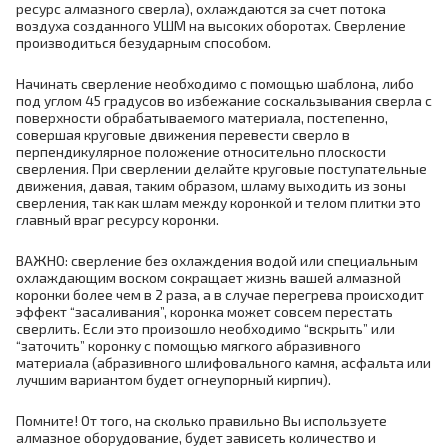
ресурс алмазного сверла), охлаждаются за счет потока
воздуха созданного УШМ на высоких оборотах. Сверление
производиться безударным способом.
Начинать сверление необходимо с помощью шаблона, либо
под углом 45 градусов во избежание соскальзывания сверла с
поверхности обрабатываемого материала, постепенно,
совершая круговые движения перевести сверло в
перпендикулярное положение относительно плоскости
сверления. При сверлении делайте круговые поступательные
движения, давая, таким образом, шламу выходить из зоны
сверления, так как шлам между коронкой и телом плитки это
главный враг ресурсу коронки.
ВАЖНО: сверление без охлаждения водой или специальным
охлаждающим воском сокращает жизнь вашей алмазной
коронки более чем в 2 раза, а в случае перегрева происходит
эффект “засаливания”, коронка может совсем перестать
сверлить. Если это произошло необходимо “вскрыть” или
“заточить” коронку с помощью мягкого абразивного
материала (абразивного шлифовального камня, асфальта или
лучшим вариантом будет огнеупорный кирпич).
Помните! От того, на сколько правильно Вы используете
алмазное оборудование, будет зависеть количество и