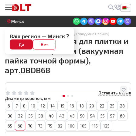
Круглосуточный! Прием заявок на сайте
Минск
Алмазные коронки по керамограниту (вакуумная пайка)
Ваш регион —
Минск
?
Коронка алмазная для плитки и
Да
Нет
камня BIHUI, 68мм (вакуумная
пайка точной формы),
арт.DBDB68
Оставить отзыв
Диаметр коронок, мм
6
7
8
10
12
14
15
16
18
20
22
25
28
30
32
35
38
40
43
45
50
54
55
57
60
65
68
70
73
75
82
100
105
115
125