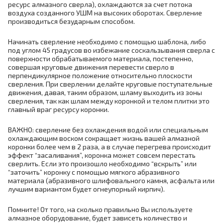
ресурс алмазного сверла), охлаждаются за счет потока
воздуха созданного УШМ на высоких оборотах. Сверление
производиться безударным способом.
Начинать сверление необходимо с помощью шаблона, либо
под углом 45 градусов во избежание соскальзывания сверла с
поверхности обрабатываемого материала, постепенно,
совершая круговые движения перевести сверло в
перпендикулярное положение относительно плоскости
сверления. При сверлении делайте круговые поступательные
движения, давая, таким образом, шламу выходить из зоны
сверления, так как шлам между коронкой и телом плитки это
главный враг ресурсу коронки.
ВАЖНО: сверление без охлаждения водой или специальным
охлаждающим воском сокращает жизнь вашей алмазной
коронки более чем в 2 раза, а в случае перегрева происходит
эффект “засаливания”, коронка может совсем перестать
сверлить. Если это произошло необходимо “вскрыть” или
“заточить” коронку с помощью мягкого абразивного
материала (абразивного шлифовального камня, асфальта или
лучшим вариантом будет огнеупорный кирпич).
Помните! От того, на сколько правильно Вы используете
алмазное оборудование, будет зависеть количество и