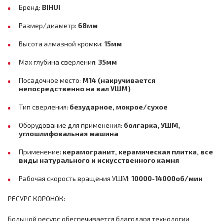
Бренд:
BIHUI
Размер/диаметр:
68мм
Высота алмазной кромки:
15мм
Max глубина сверления:
35мм
Посадочное место:
M14 (накручивается
непосредственно на вал УШМ)
Тип сверления:
безударное, мокрое/сухое
Оборудование для применения:
болгарка, УШМ,
углошлифовальная машина
Применение:
керамогранит, керамическая плитка, все
виды натурального и искусственного камня
Рабочая скорость вращения УШМ:
10000-14000об/мин
РЕСУРС КОРОНОК:
Большой ресурс обеспечивается благодаря технологии