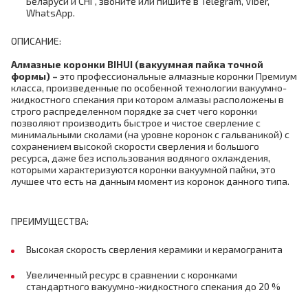
Беларуси и СНГ, звоните или пишите в Telegram, Viber,
WhatsApp.
ОПИСАНИЕ:
Алмазные коронки
BIHUI (
вакуумная пайка точной
формы)
–
это профессиональные алмазные коронки Премиум
класса, произведенные по особенной технологии вакуумно-
жидкостного спекания при котором алмазы расположены в
строго распределенном порядке за счет чего коронки
позволяют производить быстрое и чистое сверление с
минимальными сколами (на уровне коронок с гальваникой) с
сохранением высокой скорости сверления и большого
ресурса, даже без использования водяного охлаждения,
которыми характеризуются коронки вакуумной пайки, это
лучшее что есть на данным момент из коронок данного типа.
ПРЕИМУЩЕСТВА:
Высокая скорость сверления керамики и керамогранита
Увеличенный ресурс в сравнении с коронками
стандартного вакуумно-жидкостного спекания до 20 %