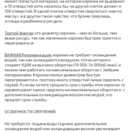
может попасться материал, на котором коронка не выдержит
и 10 отверстий хотя, казалось бы, на другой плитке делает и
100 отверстий. В одной плитке отверстия сверлиться «как по
маслу», а в другом такое чувство, что броню сверлишь,
отсюда и разбежка в ресурсе.
Третий фактор
это диаметр коронки – чем он больше, тем
выше ресурс, так как маленькие коронки быстрее греются и
перегреваться.
ВАЖНАЯ Рекомендация:
коронки не требуют охлаждения
водой, так как охлаждаются воздухом, поток которого
создает УШМ на высоких оборотах (10 000-14 000об/мин), и
можно ими работать на максимальных оборотах с любыми
материалами. Коронки малых диаметров быстро
перегреваются и поэтому много отверстий лучше сверлить с
паузой. Если вы хотите продлить срок службы этих коронок то
керамогранит нужно сверлить на максимальных оборотах и с
дополнительным охлаждающим воском или водой, это
продлит срок службы.
ОСОБЕННОСТИ СВЕРЛЕНИЯ:
Не требуется подача воды (однако дополнительное
охлаждение водой или охлаждающим воском увеличивает