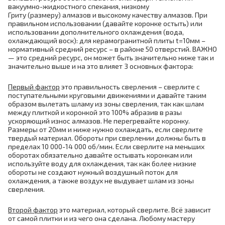
вакуумно-жидкостного спекания, низкому
Гриту (размеру) алмазов и высокому качеству алмазов. При
правильном использовании (давайте коронке остыть) или
использовании дополнительного охлаждения (вода,
охлаждающий воск): для керамогранитной плиты t=10мм –
нормативный средний ресурс – в районе 50 отверстий. ВАЖНО
— это средний ресурс, он может быть значительно ниже так и
значительно выше и на это влияет 3 основных фактора:
Первый фактор
это правильность сверления – сверлите с
поступательными круговыми движениями и давайте таким
образом вылетать шламу из зоны сверления, так как шлам
между плиткой и коронкой это 100% абразив в разы
ускоряющий износ алмазов. Не перегревайте коронку.
Размеры от 20мм и ниже нужно охлаждать, если сверлите
твердый материал. Обороты при сверлении должны быть в
пределах 10 000-14 000 об/мин. Если сверлите на меньших
оборотах обязательно давайте остывать коронкам или
используйте воду для охлаждения, так как более низкие
обороты не создают нужный воздушный поток для
охлаждения, а также воздух не выдувает шлам из зоны
сверления.
Второй фактор
это материал, который сверлите. Всё зависит
от самой плитки и из чего она сделана. Любому мастеру