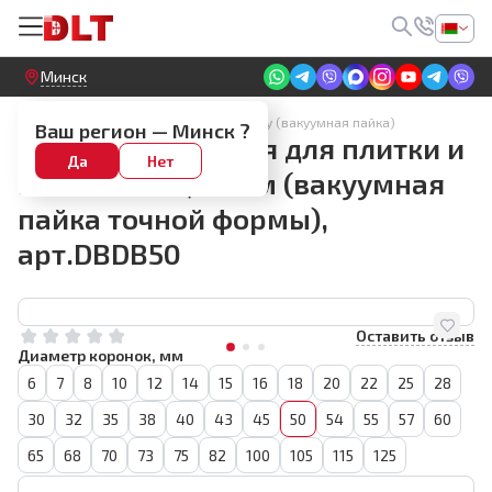
Круглосуточный! Прием заявок на сайте
Минск
Алмазные коронки по керамограниту (вакуумная пайка)
Ваш регион —
Минск
?
Коронка алмазная для плитки и
Да
Нет
камня BIHUI, 50мм (вакуумная
пайка точной формы),
арт.DBDB50
Оставить отзыв
Диаметр коронок, мм
6
7
8
10
12
14
15
16
18
20
22
25
28
30
32
35
38
40
43
45
50
54
55
57
60
65
68
70
73
75
82
100
105
115
125