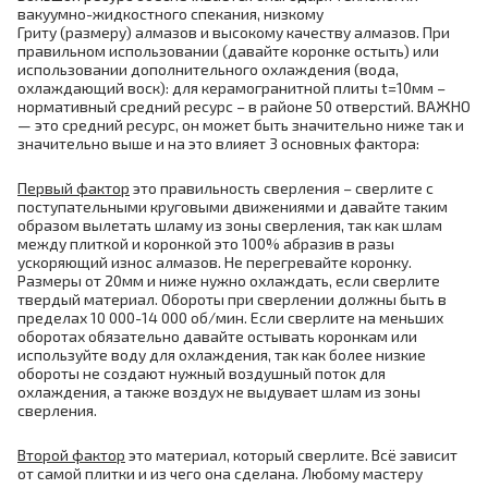
вакуумно-жидкостного спекания, низкому
Гриту (размеру) алмазов и высокому качеству алмазов. При
правильном использовании (давайте коронке остыть) или
использовании дополнительного охлаждения (вода,
охлаждающий воск): для керамогранитной плиты t=10мм –
нормативный средний ресурс – в районе 50 отверстий. ВАЖНО
— это средний ресурс, он может быть значительно ниже так и
значительно выше и на это влияет 3 основных фактора:
Первый фактор
это правильность сверления – сверлите с
поступательными круговыми движениями и давайте таким
образом вылетать шламу из зоны сверления, так как шлам
между плиткой и коронкой это 100% абразив в разы
ускоряющий износ алмазов. Не перегревайте коронку.
Размеры от 20мм и ниже нужно охлаждать, если сверлите
твердый материал. Обороты при сверлении должны быть в
пределах 10 000-14 000 об/мин. Если сверлите на меньших
оборотах обязательно давайте остывать коронкам или
используйте воду для охлаждения, так как более низкие
обороты не создают нужный воздушный поток для
охлаждения, а также воздух не выдувает шлам из зоны
сверления.
Второй фактор
это материал, который сверлите. Всё зависит
от самой плитки и из чего она сделана. Любому мастеру