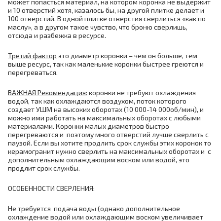
может попасться материал, на котором коронка не выдержит
и 10 отверстий хотя, казалось бы, на другой плитке делает и
100 отверстий. В одной плитке отверстия сверлиться «как по
маслу», а в другом такое чувство, что броню сверлишь,
отсюда и разбежка в ресурсе.
Третий фактор
это диаметр коронки – чем он больше, тем
выше ресурс, так как маленькие коронки быстрее греются и
перегреваться.
ВАЖНАЯ Рекомендация:
коронки не требуют охлаждения
водой, так как охлаждаются воздухом, поток которого
создает УШМ на высоких оборотах (10 000-14 000об/мин), и
можно ими работать на максимальных оборотах с любыми
материалами. Коронки малых диаметров быстро
перегреваются и поэтому много отверстий лучше сверлить с
паузой. Если вы хотите продлить срок службы этих коронок то
керамогранит нужно сверлить на максимальных оборотах и с
дополнительным охлаждающим воском или водой, это
продлит срок службы.
ОСОБЕННОСТИ СВЕРЛЕНИЯ:
Не требуется подача воды (однако дополнительное
охлаждение водой или охлаждающим воском увеличивает