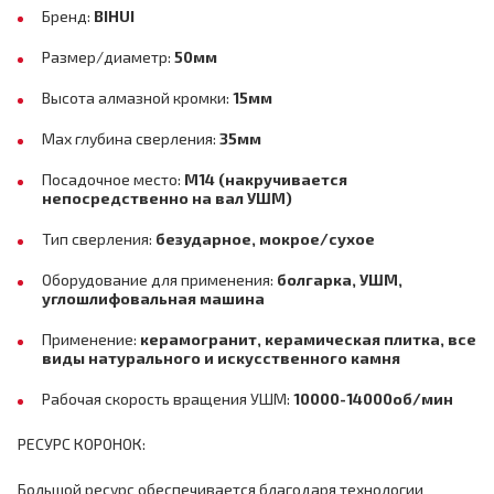
Бренд:
BIHUI
Размер/диаметр:
50мм
Высота алмазной кромки:
15мм
Max глубина сверления:
35мм
Посадочное место:
M14 (накручивается
непосредственно на вал УШМ)
Тип сверления:
безударное, мокрое/сухое
Оборудование для применения:
болгарка, УШМ,
углошлифовальная машина
Применение:
керамогранит, керамическая плитка, все
виды натурального и искусственного камня
Рабочая скорость вращения УШМ:
10000-14000об/мин
РЕСУРС КОРОНОК:
Большой ресурс обеспечивается благодаря технологии