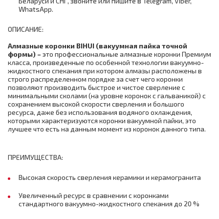
Беларуси и СНГ, звоните или пишите в Telegram, Viber,
WhatsApp.
ОПИСАНИЕ:
Алмазные коронки
BIHUI (
вакуумная пайка точной
формы)
–
это профессиональные алмазные коронки Премиум
класса, произведенные по особенной технологии вакуумно-
жидкостного спекания при котором алмазы расположены в
строго распределенном порядке за счет чего коронки
позволяют производить быстрое и чистое сверление с
минимальными сколами (на уровне коронок с гальваникой) с
сохранением высокой скорости сверления и большого
ресурса, даже без использования водяного охлаждения,
которыми характеризуются коронки вакуумной пайки, это
лучшее что есть на данным момент из коронок данного типа.
ПРЕИМУЩЕСТВА:
Высокая скорость сверления керамики и керамогранита
Увеличенный ресурс в сравнении с коронками
стандартного вакуумно-жидкостного спекания до 20 %