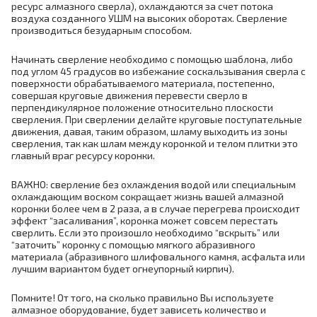
ресурс алмазного сверла), охлаждаются за счет потока
воздуха созданного УШМ на высоких оборотах. Сверление
производиться безударным способом.
Начинать сверление необходимо с помощью шаблона, либо
под углом 45 градусов во избежание соскальзывания сверла с
поверхности обрабатываемого материала, постепенно,
совершая круговые движения перевести сверло в
перпендикулярное положение относительно плоскости
сверления. При сверлении делайте круговые поступательные
движения, давая, таким образом, шламу выходить из зоны
сверления, так как шлам между коронкой и телом плитки это
главный враг ресурсу коронки.
ВАЖНО: сверление без охлаждения водой или специальным
охлаждающим воском сокращает жизнь вашей алмазной
коронки более чем в 2 раза, а в случае перегрева происходит
эффект “засаливания”, коронка может совсем перестать
сверлить. Если это произошло необходимо “вскрыть” или
“заточить” коронку с помощью мягкого абразивного
материала (абразивного шлифовального камня, асфальта или
лучшим вариантом будет огнеупорный кирпич).
Помните! От того, на сколько правильно Вы используете
алмазное оборудование, будет зависеть количество и